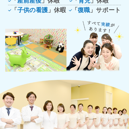
「
産前産後
」休暇
「
育児
」休暇
「
子供の看護
」休暇
「
復職
」サポート