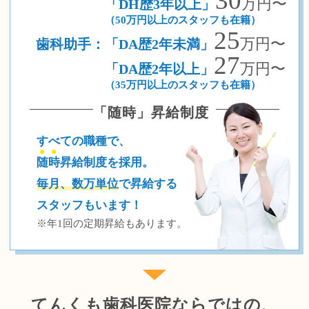
30
万円〜
「DH歴3年以上」
（50万円以上のスタッフも在籍）
25
万円〜
歯科助手：
「DA歴2年未満」
27
万円〜
「DA歴2年以上」
（35万円以上のスタッフも在籍）
「随時」昇給制度
すべての職種で、
随
時
昇給制度を採用。
毎月、数万単位
で昇給する
スタッフもいます！
※年1回の定期昇給もあります。
てんくも歯科医院ならではの、