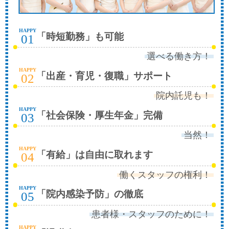
HAPPY
「時短勤務」も可能
01
選べる働き方！
HAPPY
「出産・育児・復職」サポート
02
院内託児も！
HAPPY
「社会保険・厚生年金」完備
03
当然！
HAPPY
「有給」は自由に取れます
04
働くスタッフの権利！
HAPPY
「院内感染予防」の徹底
05
患者様・スタッフのために！
HAPPY